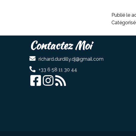
Publié le
a
Catégori
Contactez Moi
richard.durdilly.dj@gmail.com
+33 6 58 11 30 44