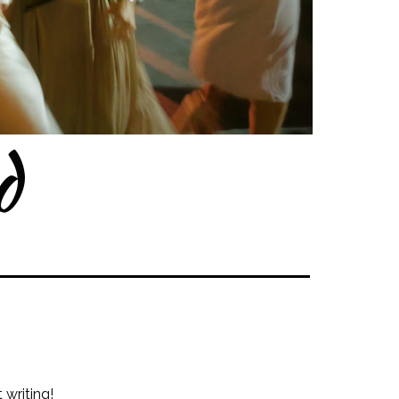
d
 writing!