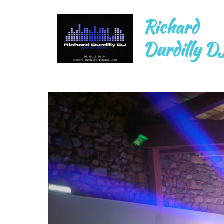
Richard
Durdilly D